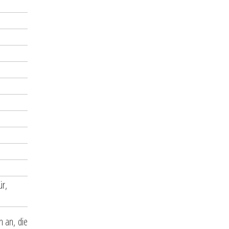
ür,
n an, die