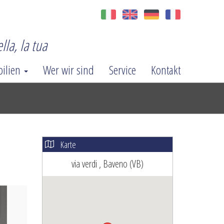
lla, la tua
ilien
Wer wir sind
Service
Kontakt
Karte
via verdi , Baveno (VB)
ext