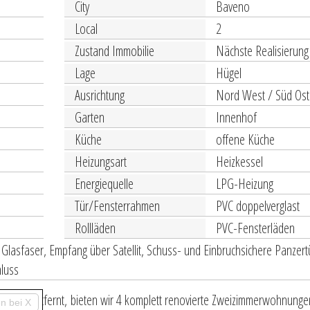
City
Baveno
Local
2
Zustand Immobilie
Nächste Realisierung
Lage
Hügel
Ausrichtung
Nord West / Süd Ost
Garten
Innenhof
Küche
offene Küche
Heizungsart
Heizkessel
Energiequelle
LPG-Heizung
Tür/Fensterrahmen
PVC doppelverglast
Rollläden
PVC-Fensterläden
Glasfaser, Empfang über Satellit, Schuss- und Einbruchsichere Panzert
hluss
Strand entfernt, bieten wir 4 komplett renovierte Zweizimmerwohnunge
n bei X