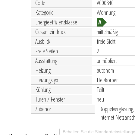
Code
V000840
Kategorie
Wohnung
Energieeffizienzklasse
A
Gesamteindruck
mittelmäßig
Ausblick
freie Sicht
Freie Seiten
2
Ausstattung
unmöbliert
Heizung
autonom
Heizungstyp
Heizkörper
Kühlung
Teilt
Türen / Fenster
neu
Zubehör
Doppelverglasung, 
Internet Netzansc
n Feriolo di Baveno, nur wenige Schritte vom See und 
Behalten Sie die Standardeinstellunge