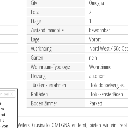
City
Omegna
g
Local
2
Etage
1
Zustand Immobilie
bewohnbar
Lage
Vorort
Ausrichtung
Nord West / Süd Ost
Garten
nein
Wohnraum-Typologie
Wohnzimmer
Heizung
autonom
Tür/Fensterrahmen
Holz doppelverglast
Rollläden
Holz-Fensterläden
n bei X
Boden Zimmer
Parkett
e
 um
und
ht
ngen des Weilers Crusinallo OMEGNA entfernt, bieten wir ein freis
e von