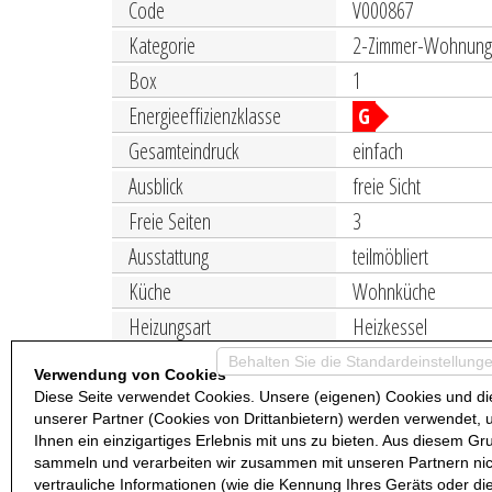
Code
V000867
Kategorie
2-Zimmer-Wohnun
Box
1
Energieeffizienzklasse
G
Gesamteindruck
einfach
Ausblick
freie Sicht
Freie Seiten
3
Ausstattung
teilmöbliert
Küche
Wohnküche
Heizungsart
Heizkessel
Türen / Fenster
gut
Behalten Sie die Standardeinstellunge
Verwendung von Cookies
Boden Wohnraum
Fliesen
Diese Seite verwendet Cookies. Unsere (eigenen) Cookies und di
unserer Partner (Cookies von Drittanbietern) werden verwendet,
Zubehör
Doppelverglasung
Ihnen ein einzigartiges Erlebnis mit uns zu bieten. Aus diesem Gr
sammeln und verarbeiten wir zusammen mit unseren Partnern nic
Nur wenige Schritte von den wichtigsten Einrichtu
vertrauliche Informationen (wie die Kennung Ihres Geräts oder di