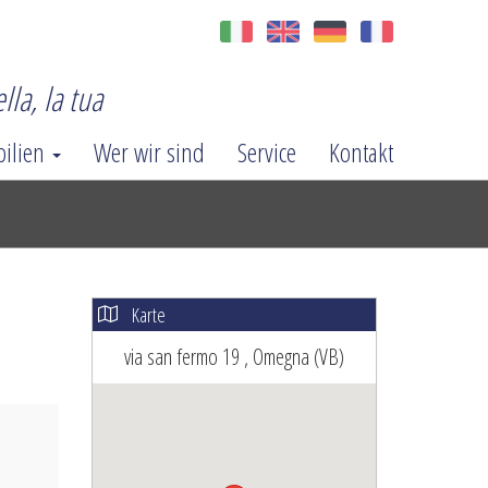
lla, la tua
ilien
Wer wir sind
Service
Kontakt
Karte
via san fermo 19 , Omegna (VB)
ext