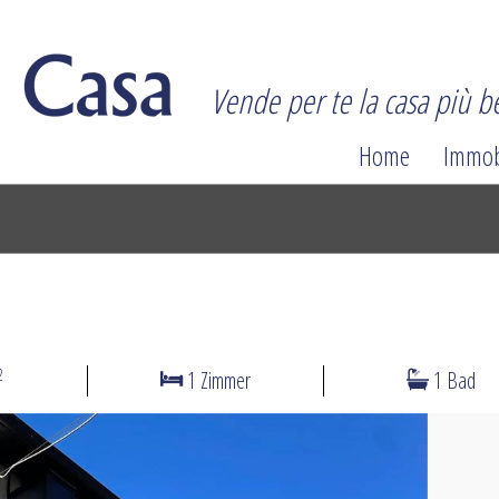
Vende per te la casa più be
Home
Immob
2
1 Zimmer
1 Bad
N