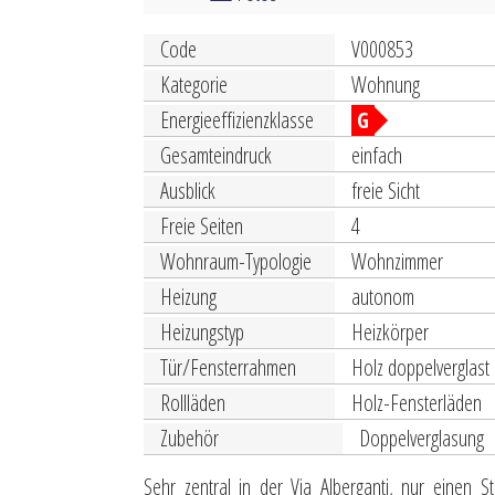
Code
V000853
Kategorie
Wohnung
Energieeffizienzklasse
G
Gesamteindruck
einfach
Ausblick
freie Sicht
Freie Seiten
4
Wohnraum-Typologie
Wohnzimmer
Heizung
autonom
Heizungstyp
Heizkörper
Tür/Fensterrahmen
Holz doppelverglast
Rollläden
Holz-Fensterläden
Zubehör
Doppelverglasung
Sehr zentral in der Via Alberganti, nur einen 