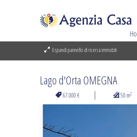
Ho
Espandi pannello di ricerca immobili
Lago d'Orta OMEGNA
2
67.000 €
50 m
Previous