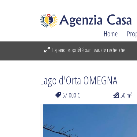
Home
Pro
Expand propriété panneau de recherche
Lago d'Orta OMEGNA
2
67 000 €
50 m
Previous