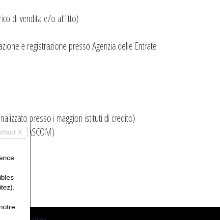
rico di vendita e/o affitto)
ocazione e registrazione presso Agenzia delle Entrate
lizzato presso i maggiori istituti di credito)
nto presso ASCOM)
éfaut X
are)
ience
ibles
itez).
notre
-
Consent revocation