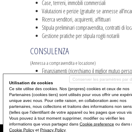
Case, terreni, immobili commerciali
Valutazioni e perizie (gratuite se annesse all'inca
Ricerca venditori, acquirenti, affittuari
Stipula preliminari compravendita, contratti di l
Gestione pratiche per stipula rogiti notarili
CONSULENZA
(Annessa a compravendita e locazione)
Finanziamenti (ricerchiamo il miglior mutuo persona
Consulenza fiscale e legale (primo appuntame
Conserver les paramètres par d
Utilisation de cookies
Visure tecniche catastali e ipoteche (da concord
Ce site utilise des cookies. Nos (propres) cookies et ceux de nos
Certificazione energetica APE (da concordare)
Partenaires (cookies tiers) sont utilisés pour vous offrir une expér
unique avec nous. Pour cette raison, en collaboration avec nos
Sviluppi planivolumetrici (da concordare)
partenaires, nous collectons et traitons des informations non sens
(telles que l'identifiant de votre appareil ou les pages que vous vis
Vous pouvez à tout moment supprimer, modifier ou vérifier les
informations que vous partagez dans
Cookie preference
ou dans 
Cookie Policy
et
Privacy Policy
.
Agenzia Casa Verbania - P.IVA 0920240033 -
Politique de confidentialité