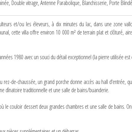
minée, Double vitrage, Antenne Parabolique, Blanchisserie, Porte Blind
ulteurs et/ou les éleveurs, à dix minutes du lac, dans une zone val
al, cette villa offre environ 10 000 m² de terrain plat et clôturé, ain
 années 1980 avec un souci du détail exceptionnel (la pierre utilisée est 
Au rez-de-chaussée, un grand porche donne accès au hall d'entrée, qu
e dînatoire traditionnelle et une salle de bains/buanderie.
 où le couloir dessert deux grandes chambres et une salle de bains. On
eux pièces supplémentaires et un débarras.