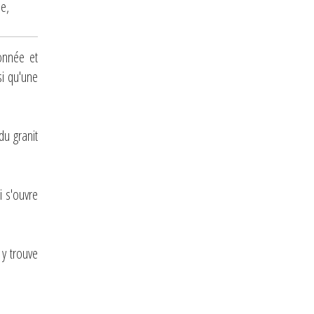
ée,
lonnée et
si qu'une
du granit
i s'ouvre
 y trouve