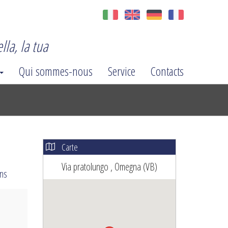
lla, la tua
Qui sommes-nous
Service
Contacts
Carte
Via pratolungo , Omegna (VB)
ins
ext