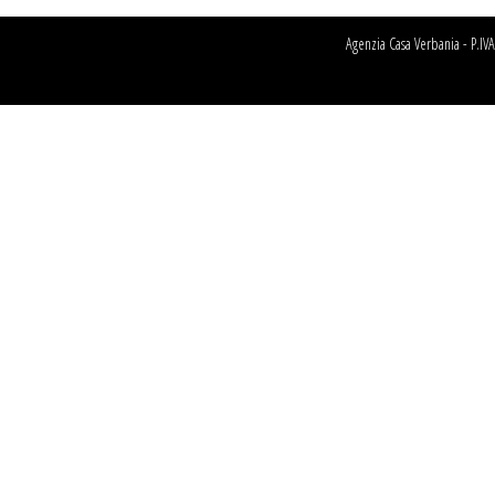
Agenzia Casa Verbania - P.I